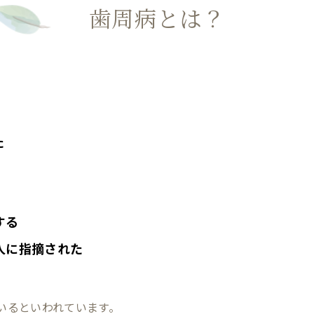
歯周病とは？
た
する
人に指摘された
いるといわれています。