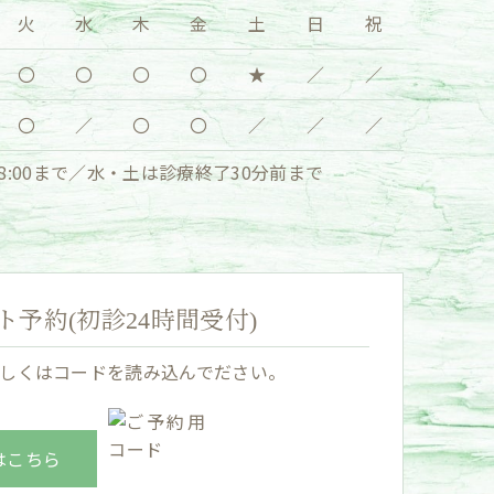
火
水
木
金
土
日
祝
〇
〇
〇
〇
★
／
／
〇
／
〇
〇
／
／
／
:00まで／水・土は診療終了30分前まで
予約(初診24時間受付)
しくはコードを読み込んでださい。
はこちら